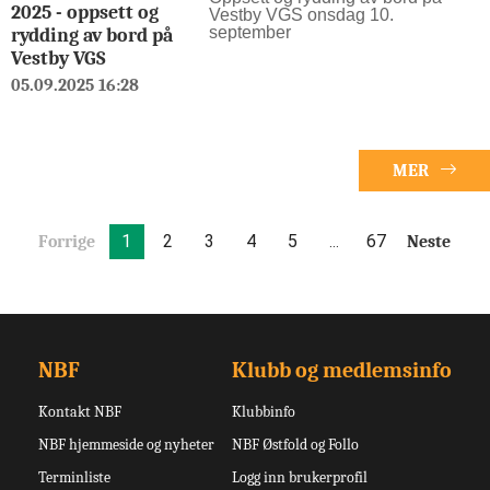
2025 - oppsett og
Vestby VGS onsdag 10.
september
rydding av bord på
Vestby VGS
05.09.2025 16:28
MER
1
2
3
4
5
67
Forrige
Neste
…
NBF
Klubb og medlemsinfo
Kontakt NBF
Klubbinfo
NBF hjemmeside og nyheter
NBF Østfold og Follo
Terminliste
Logg inn brukerprofil