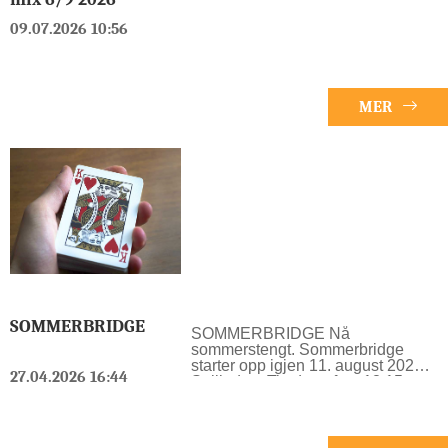
09.07.2026 10:56
MER
SOMMERBRIDGE
SOMMERBRIDGE Nå
sommerstengt. Sommerbridge
starter opp igjen 11. august 2026
27.04.2026 16:44
Spilledag: Tirsdag aften 18:15
Sommerbridge tirsdager start kl
18.15 i kulturhuset Kolben, 3 etg,
T.o.m. 30. juni. Deretter stengt/ferie
i 5 uker. Åpner igjen 11.august. 27