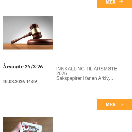
MER
spill. Oftest også Hcp beregning.
Begrenset kiosk: Fri kaffe, Twist,,
Kjeks. Se terminliste.
Årsmøte 24/3-26
INNKALLING TIL ÅRSMØTE
2026
Sakspapirer i fanen Arkiv
10.03.2026 14:59
Vi ønsker velkommen til årsmøte i
Kolbotn bk TIRSDAG 24. MARS
KL. 18.15 I KOLBEN.
Forslag til årsmøtet må leveres
styret skriftlig /mail innen 17.mars.
MER
Agenda:
Godkjenning av innkalling og
dagsorden.
Valg av ordstyrer, referent og to
underskrivere av protokollen.