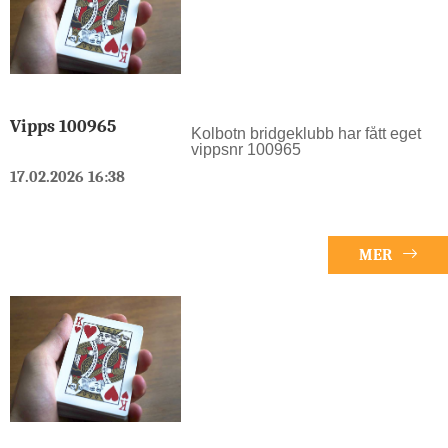
Årsberetning og vedtak om
ansvarsfrihet for styret.
Regnskap med revisors beretning
og vedtak om ansvarsfrihet for
styret.
Innkomne forslag.
Valg av styre, revisor og
valgkomite.
Vipps 100965
Kolbotn bridgeklubb har fått eget
vippsnr 100965
Etter møtet spiller vi de spill vi
rekker.
17.02.2026 16:38
Gratis spilling.
MER