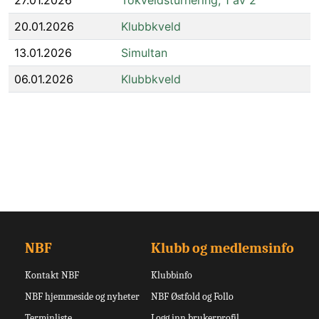
27.01.2026
Tokveldsturnering, 1 av 2
20.01.2026
Klubbkveld
13.01.2026
Simultan
06.01.2026
Klubbkveld
NBF
Klubb og medlemsinfo
Kontakt NBF
Klubbinfo
NBF hjemmeside og nyheter
NBF Østfold og Follo
Terminliste
Logg inn brukerprofil