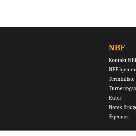
NBF
Kontakt NB
NBF hjemme
Terminliste
Turneringso
Ruter
Norsk Bridge
Skjemaer